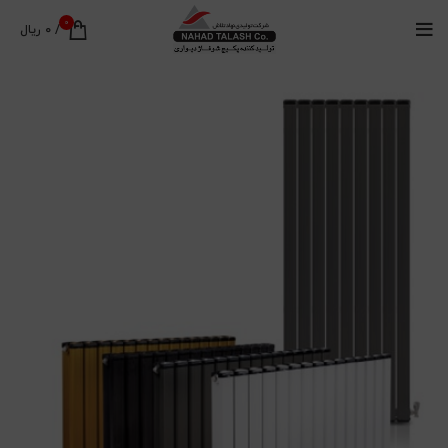
0
0
/
ریال